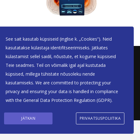
See sait kasutab küpsiseid (inglise k. „Cookies“). Neid
kasutatakse külastaja identifitseerimiseks. Jätkates
külastamist sellel saidil, nõustute, et kogume küpsiseid
Teie seadmes. Teil on võimalik igal ajal kustutada
küpsised, millega tühistate nõusoleku nende
kasutamiseks. We are committed to protecting your
Projekti Regionaalareng (Kagu-Eesti) (2024-2027) raames soetati
privacy and ensuring your data is handled in compliance
tootmisseadmed 2025. aastal
with the
General Data Protection Regulation (GDPR)
.
© Otepää Lihatööstus Edgar OÜ - Kõik Õigused Kaitstud. -
Meedia
Disain
JÄTKAN
PRIVAATSUSPOLIITIKA